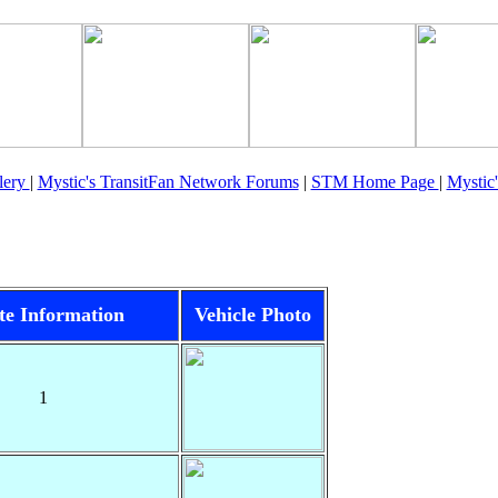
llery
|
Mystic's TransitFan Network Forums
|
STM Home Page
|
Mystic
te Information
Vehicle Photo
1