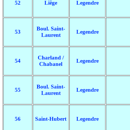
52
Liêge
Legendre
Boul. Saint-
53
Legendre
Laurent
Charland /
54
Legendre
Chabanel
Boul. Saint-
55
Legendre
Laurent
56
Saint-Hubert
Legendre