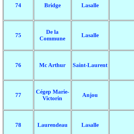
74
Bridge
Lasalle
De la
75
Lasalle
Commune
76
Mc Arthur
Saint-Laurent
Cégep Marie-
77
Anjou
Victorin
78
Laurendeau
Lasalle