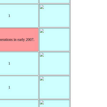
1
rations in early 2007.
1
1