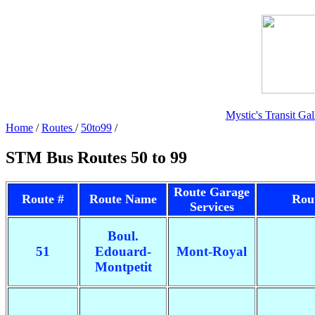
Mystic's Transit Ga
Home
/
Routes
/
50to99
/
STM Bus Routes 50 to 99
Route Garage
Route #
Route Name
Rou
Services
Boul.
51
Edouard-
Mont-Royal
Montpetit